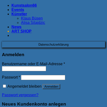
Kunstsalon66
Events
Künstler
Klaus Büsen
Alisa Silajdzic
News
ART SHOP
Datenschutzerklärung
Anmelden
Benutzername oder E-Mail-Adresse
*
Passwort
*
Angemeldet bleiben
Anmelden
Passwort vergessen?
Neues Kundenkonto anlegen