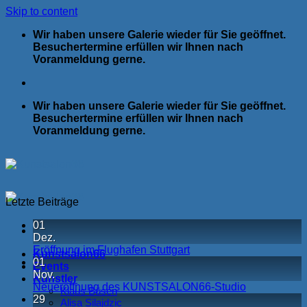
Skip to content
Wir haben unsere Galerie wieder für Sie geöffnet.
Besuchertermine erfüllen wir Ihnen nach
Voranmeldung gerne.
Wir haben unsere Galerie wieder für Sie geöffnet.
Besuchertermine erfüllen wir Ihnen nach
Voranmeldung gerne.
Letzte Beiträge
01
Dez.
Eröffnung im Flughafen Stuttgart
Kunstsalon66
01
Events
Nov.
Künstler
Neueröffnung des KUNSTSALON66-Studio
Klaus Büsen
29
Alisa Silajdzic