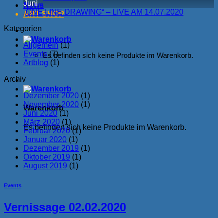
Juni
News
„ONE LINE DRAWING“ – LIVE AM 14.07.2020
ART SHOP
Kategorien
Allgemein
(1)
Events
(7)
Es befinden sich keine Produkte im Warenkorb.
Artblog
(1)
Archiv
Dezember 2020
(1)
November 2020
(1)
Warenkorb
Juni 2020
(1)
März 2020
(1)
Es befinden sich keine Produkte im Warenkorb.
Februar 2020
(1)
Januar 2020
(1)
Dezember 2019
(1)
Oktober 2019
(1)
August 2019
(1)
Events
Vernissage 02.02.2020