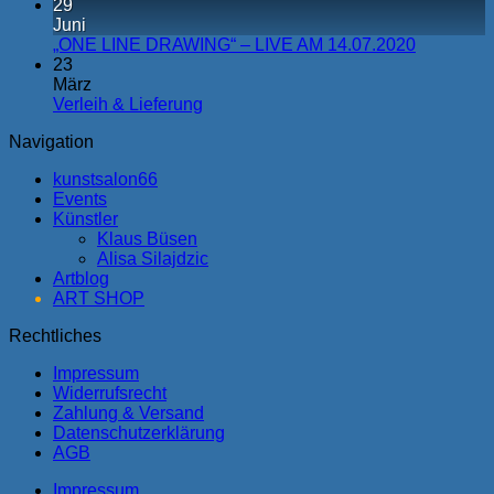
29
Juni
„ONE LINE DRAWING“ – LIVE AM 14.07.2020
23
März
Verleih & Lieferung
Navigation
kunstsalon66
Events
Künstler
Klaus Büsen
Alisa Silajdzic
Artblog
ART SHOP
Rechtliches
Impressum
Widerrufsrecht
Zahlung & Versand
Datenschutzerklärung
AGB
Impressum