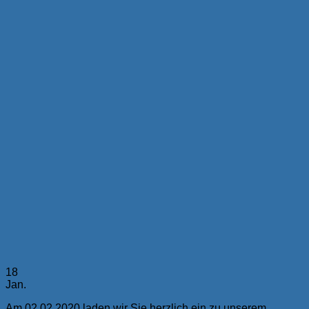
18
Jan.
Am 02.02.2020 laden wir Sie herzlich ein zu unserem