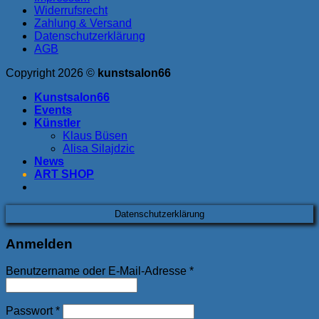
Widerrufsrecht
Zahlung & Versand
Datenschutzerklärung
AGB
Copyright 2026 ©
kunstsalon66
Kunstsalon66
Events
Künstler
Klaus Büsen
Alisa Silajdzic
News
ART SHOP
Datenschutzerklärung
Anmelden
Benutzername oder E-Mail-Adresse
*
Passwort
*