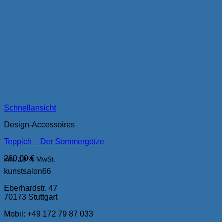
Schnellansicht
Design-Accessoires
Teppich – Der Sommergötze
260,00
€
inkl. 19 % MwSt.
kunstsalon66
Eberhardstr. 47
70173 Stuttgart
Mobil:
+49 172 79 87 033