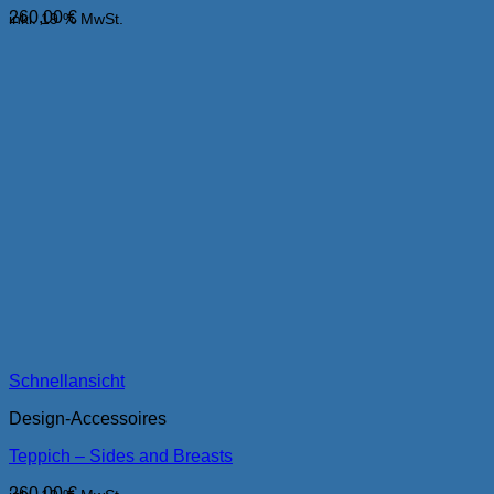
260,00
€
inkl. 19 % MwSt.
Schnellansicht
Design-Accessoires
Teppich – Sides and Breasts
260,00
€