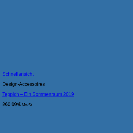
Schnellansicht
Design-Accessoires
Teppich – Ein Sommertraum 2019
260,00
€
inkl. 19 % MwSt.