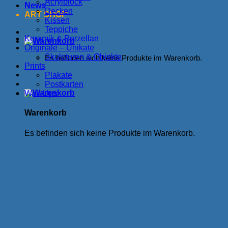
Acrylblock
News
Decken
ART SHOP
Kissen
Teppiche
Keramik & Porzellan
Originale – Unikate
Skulpturen & Objekte
Es befinden sich keine Produkte im Warenkorb.
Prints
Plakate
Postkarten
Wall-Ups
Warenkorb
Es befinden sich keine Produkte im Warenkorb.