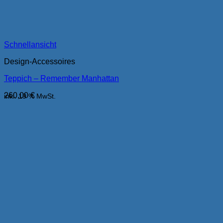
Schnellansicht
Design-Accessoires
Teppich – Remember Manhattan
260,00
€
inkl. 19 % MwSt.