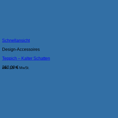
Schnellansicht
Design-Accessoires
Teppich – Kalter Schatten
260,00
€
inkl. 19 % MwSt.