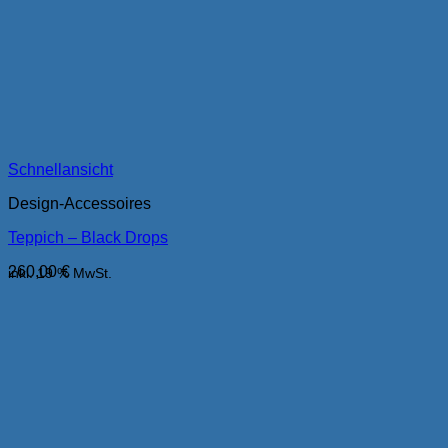
Schnellansicht
Design-Accessoires
Teppich – Black Drops
260,00
€
inkl. 19 % MwSt.