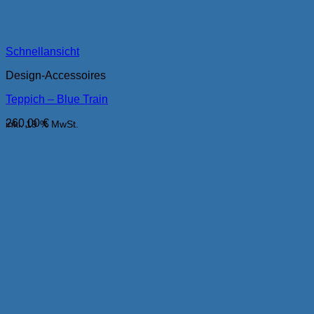
Schnellansicht
Design-Accessoires
Teppich – Blue Train
260,00
€
inkl. 19 % MwSt.