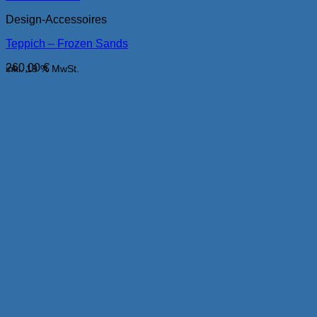
Design-Accessoires
Teppich – Frozen Sands
260,00
€
inkl. 19 % MwSt.