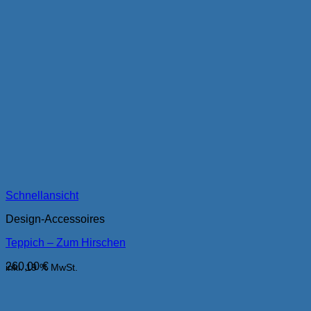
Schnellansicht
Design-Accessoires
Teppich – Zum Hirschen
260,00
€
inkl. 19 % MwSt.