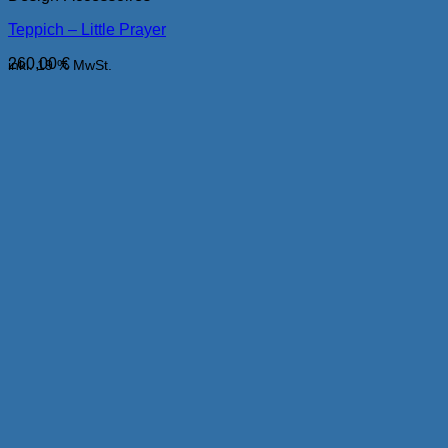
Teppich – Little Prayer
260,00
€
inkl. 19 % MwSt.