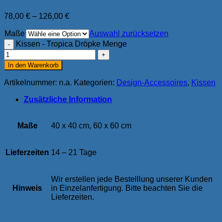
78,00
€
–
126,00
€
Maße
Auswahl zurücksetzen
Kissen - Tropica Dröpke Menge
In den Warenkorb
Artikelnummer:
n.a.
Kategorien:
Design-Accessoires
,
Kissen
Zusätzliche Information
Maße
40 x 40 cm, 60 x 60 cm
Lieferzeiten
14 – 21 Tage
Wir erstellen jede Bestelllung unserer Kunden
Hinweis
in Einzelanfertigung. Bitte beachten Sie die
Lieferzeiten.