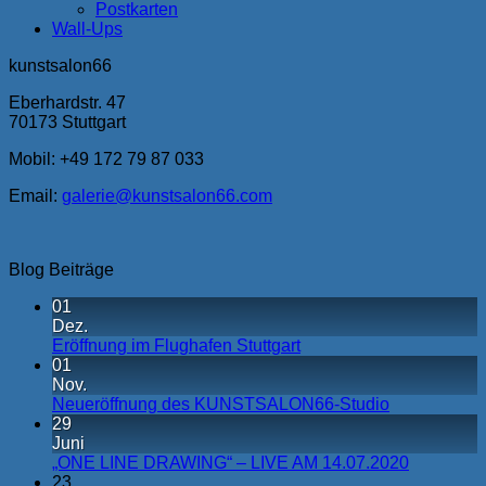
Postkarten
Wall-Ups
kunstsalon66
Eberhardstr. 47
70173 Stuttgart
Mobil:
+49 172 79 87 033
Email:
galerie@kunstsalon66.com
Blog Beiträge
01
Dez.
Eröffnung im Flughafen Stuttgart
01
Nov.
Neueröffnung des KUNSTSALON66-Studio
29
Juni
„ONE LINE DRAWING“ – LIVE AM 14.07.2020
23